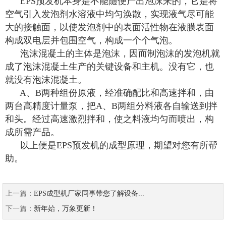
EPS预发机本身是不能随便产出泡沫来的，它是将
空气引入发泡剂水溶液中均匀涣散，实现液气尽可能
大的接触面，以使发泡剂中的表面活性物在液膜表面
构成双电层并包围空气，构成一个个气泡。
泡沫混凝土的主体是泡沫，因而制泡沫的发泡机就
成了泡沫混凝土生产的关键设备和主机。没有它，也
就没有泡沫混凝土。
A、B两种组份原液，经准确配比和高速拌和，由
两台高精度计量泵，把A、B两组分料液各自输送到拌
和头。经过高速激烈拌和，使之料液均匀而喷出，构
成所需产品。
以上便是EPS预发机的成型原理，期望对您有所帮
助。
上一篇：
EPS成型机厂家同事带您了解设备...
下一篇：
新年始，万象更新！